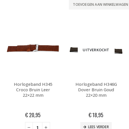
TOEVOEGEN AAN WINKELWAGEN
UITVERKOCHT
Horlogeband H345
Horlogeband H346G
Croco Bruin Leer
Dover Bruin Goud
22×22 mm
22×20 mm
€
20,95
€
18,95
LEES VERDER