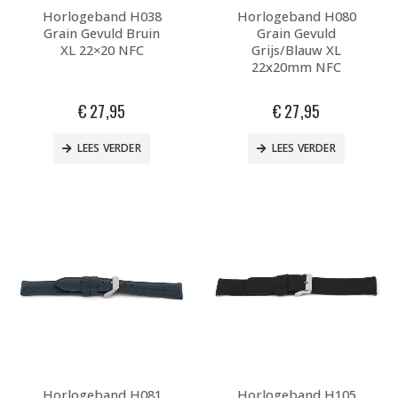
Horlogeband H038
Horlogeband H080
Grain Gevuld Bruin
Grain Gevuld
XL 22×20 NFC
Grijs/Blauw XL
22x20mm NFC
€
27,95
€
27,95
LEES VERDER
LEES VERDER
Horlogeband H081
Horlogeband H105