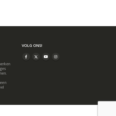
VOLG ONS!
merken
oges
men.
 een
wel