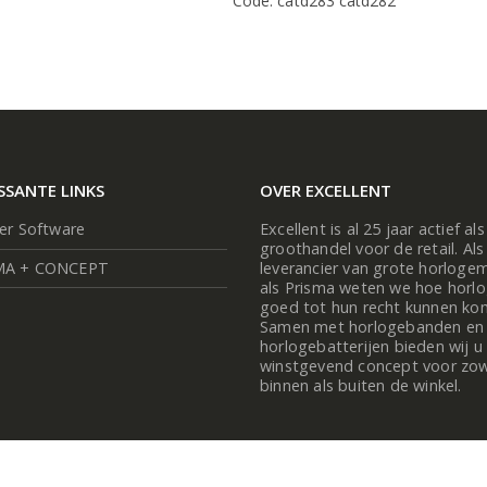
Code: catd283 catd282
SSANTE LINKS
OVER EXCELLENT
ier Software
Excellent is al 25 jaar actief als
groothandel voor de retail. Als
MA + CONCEPT
leverancier van grote horloge
als Prisma weten we hoe horl
goed tot hun recht kunnen ko
Samen met horlogebanden en
horlogebatterijen bieden wij u
winstgevend concept voor zo
binnen als buiten de winkel.