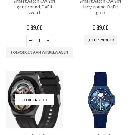
Smartwatch CW.801
Smartwatch CW.801
gent round DaFit
lady round DaFit
zwart
gold
€
89,00
€
89,00
LEES VERDER
TOEVOEGEN AAN WINKELWAGEN
UITVERKOCHT