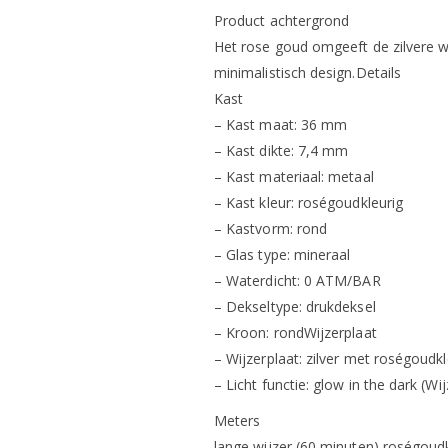
Product achtergrond
Het rose goud omgeeft de zilvere w
minimalistisch design.Details
Kast
– Kast maat: 36 mm
– Kast dikte: 7,4 mm
– Kast materiaal: metaal
– Kast kleur: roségoudkleurig
– Kastvorm: rond
– Glas type: mineraal
– Waterdicht: 0 ATM/BAR
– Dekseltype: drukdeksel
– Kroon: rondWijzerplaat
– Wijzerplaat: zilver met roségoudkl
– Licht functie: glow in the dark (Wij
Meters
lange wijzer (60 minuten) roségoudk