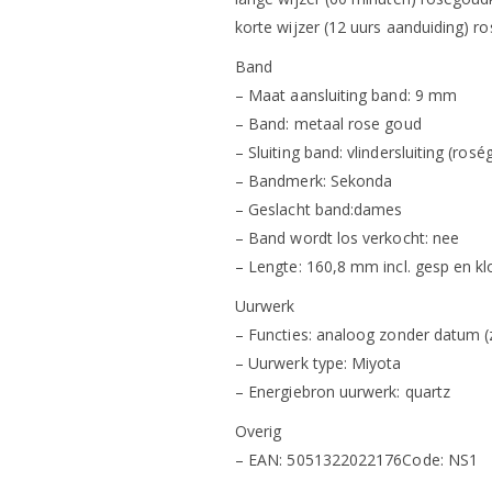
korte wijzer (12 uurs aanduiding) r
Band
– Maat aansluiting band: 9 mm
– Band: metaal rose goud
– Sluiting band: vlindersluiting (ros
– Bandmerk: Sekonda
– Geslacht band:dames
– Band wordt los verkocht: nee
– Lengte: 160,8 mm incl. gesp en kl
Uurwerk
– Functies: analoog zonder datum (z
– Uurwerk type: Miyota
– Energiebron uurwerk: quartz
Overig
– EAN: 5051322022176Code: NS1