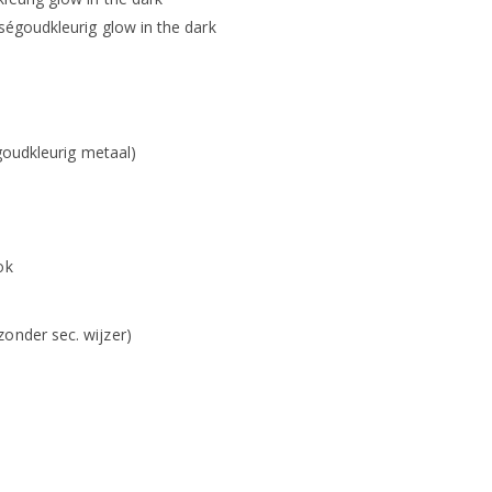
oségoudkleurig glow in the dark
égoudkleurig metaal)
ok
onder sec. wijzer)