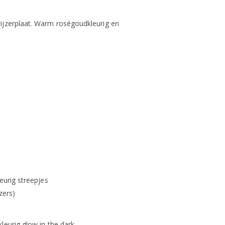
ijzerplaat. Warm roségoudkleurig en
eurig streepjes
zers)
leurig glow in the dark