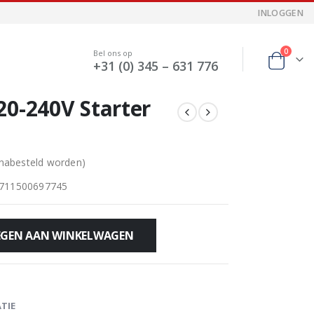
INLOGGEN
0
Bel ons op
+31 (0) 345 – 631 776
20-240V Starter
 nabesteld worden)
711500697745
GEN AAN WINKELWAGEN
TIE