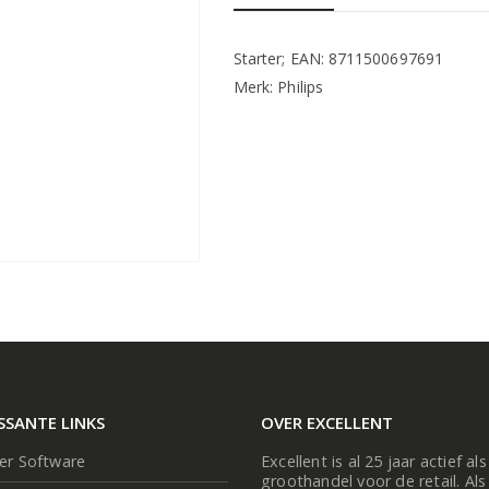
Starter; EAN: 8711500697691
Merk: Philips
SSANTE LINKS
OVER EXCELLENT
ier Software
Excellent is al 25 jaar actief als
groothandel voor de retail. Als