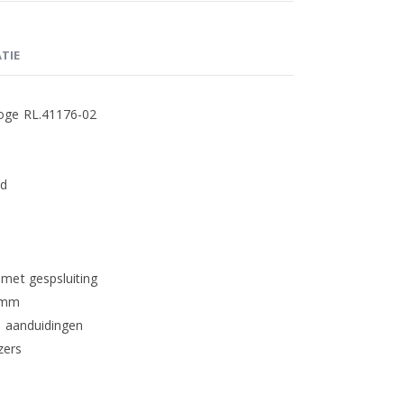
TIE
oge RL.41176-02
ud
met gespsluiting
20mm
n aanduidingen
zers