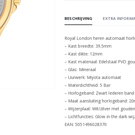
BESCHRIJVING
EXTRA INFORMA
Royal London heren automaat horl
– Kast breedte: 39.5mm
– Kast dikte: 12mm
– Kast materiaal: Edelstaal PVD go
– Glas: Mineraal
– Uurwerk: Miyota automaat
– Waterdichtheid: 5 Bar
– Horlogeband: Zwart lederen band 
– Maat aansluiting horlogeband: 
– Wijzerplaat: Wit/zilver met goude
– Lichtfuncties: Glow in the dark wij
EAN: 5051496028370