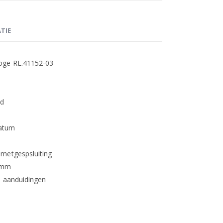
TIE
oge RL.41152-03
ud
datum
 metgespsluiting
20mm
n aanduidingen