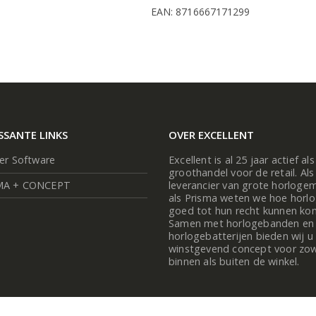
EAN: 8716667171299
SSANTE LINKS
OVER EXCELLENT
ier Software
Excellent is al 25 jaar actief als
groothandel voor de retail. Als
MA + CONCEPT
leverancier van grote horloge
als Prisma weten we hoe horl
goed tot hun recht kunnen ko
Samen met horlogebanden en
horlogebatterijen bieden wij u
winstgevend concept voor zo
binnen als buiten de winkel.