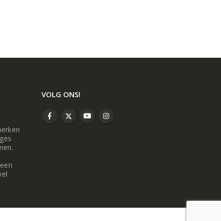
VOLG ONS!
merken
oges
men.
 een
wel