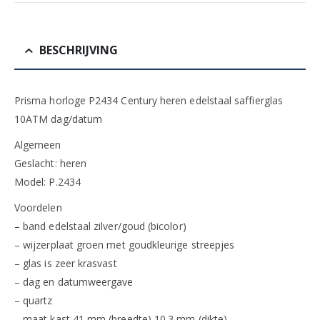
BESCHRIJVING
Prisma horloge P2434 Century heren edelstaal saffierglas
10ATM dag/datum
Algemeen
Geslacht: heren
Model: P.2434
Voordelen
– band edelstaal zilver/goud (bicolor)
– wijzerplaat groen met goudkleurige streepjes
– glas is zeer krasvast
– dag en datumweergave
– quartz
– maat kast 41 mm (breedte) 10.3 mm (dikte)