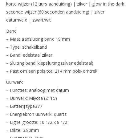
korte wijzer (12 uurs aanduiding) | zilver | glow in the dark
seconde wijzer (60 seconden aanduiding) | zilver
datumveld | zwart/wit
Band
– Maat aansluiting band 19 mm
– Type: schakelband
– Band: edelstaal zilver
– Sluiting band: klepsluiting (zilver edelstaal)
– Past om een pols tot: 214 mm pols-omtrek
Uurwerk
– Functies: analoog met datum
– Uurwerk: Miyota (2115)
– Batterij type377
– Energiebron uurwerk: quartz
– Ligne grootte: 10 1/2 x 8 1/2
– Dikte: 3.80mm