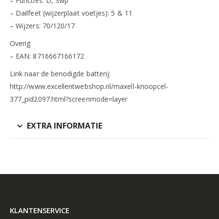
– Functies: D, Swp
– Dailfeet (wijzerplaat voetjes): 5 & 11
– Wijzers: 70/120/17
Overig
– EAN: 8716667166172
Link naar de benodigde batterij:
http://www.excellentwebshop.nl/maxell-knoopcel-
377_pid2097.html?screenmode=layer
EXTRA INFORMATIE
KLANTENSERVICE