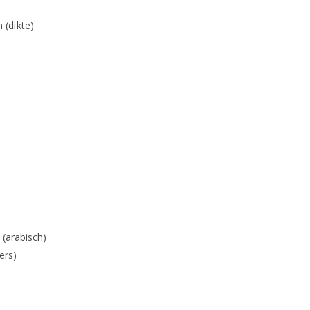
(dikte)
 (arabisch)
ers)