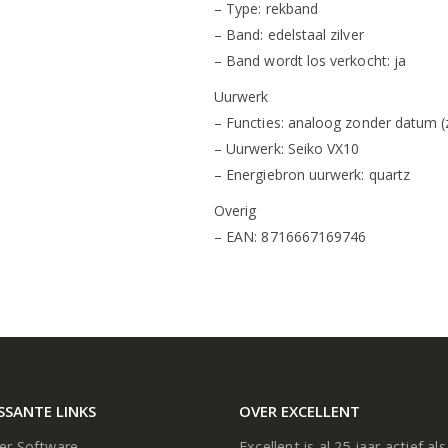
– Type: rekband
– Band: edelstaal zilver
– Band wordt los verkocht: ja
Uurwerk
– Functies: analoog zonder datum (z
– Uurwerk: Seiko VX10
– Energiebron uurwerk: quartz
Overig
– EAN: 8716667169746
SSANTE LINKS
OVER EXCELLENT
ier Software
Excellent is al 25 jaar actief als