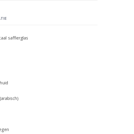
TIE
al saffierglas
huid
(arabisch)
regen