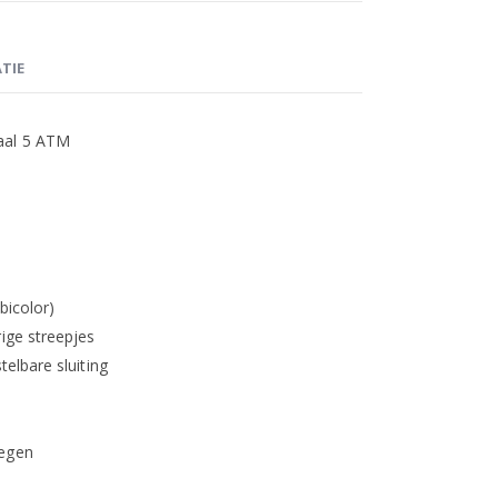
TIE
aal 5 ATM
bicolor)
rige streepjes
telbare sluiting
regen