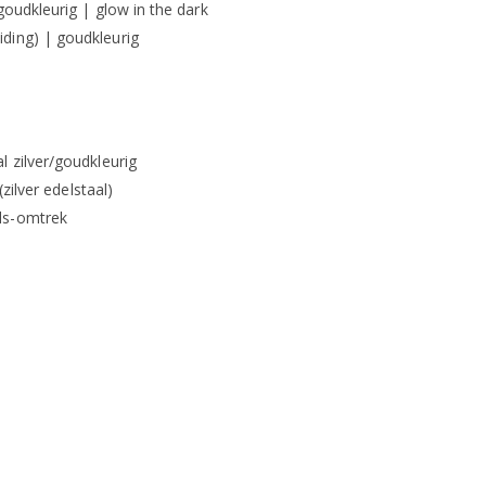
goudkleurig | glow in the dark
ding) | goudkleurig
l zilver/goudkleurig
(zilver edelstaal)
ls-omtrek