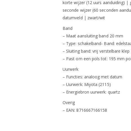
korte wijzer (12 uurs aanduiding) | 
seconde wijzer (60 seconden aandui
datumveld | zwart/wit
Band
– Maat aansluiting band 20 mm
– Type: schakelband- Band: edelstaa
– Sluiting band: vrij verstelbare klep 
– Past om een pols tot: 195 mm po
Uurwerk
– Functies: analoog met datum
– Uurwerk: Miyota (2115)
– Energiebron uurwerk: quartz
Overig
– EAN: 8716667166158