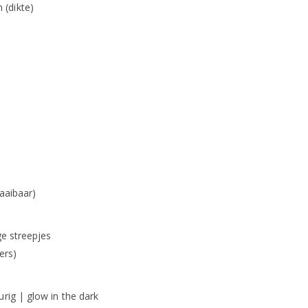
(dikte)
raaibaar)
ge streepjes
ers)
urig | glow in the dark