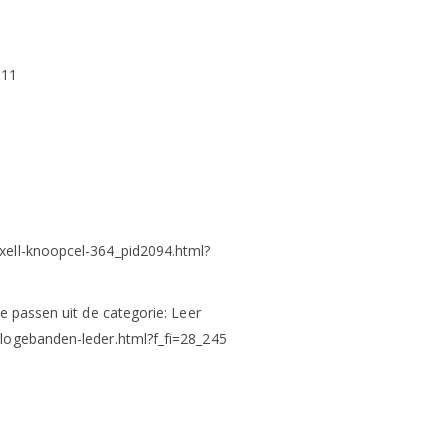
 11
xell-knoopcel-364_pid2094.html?
e passen uit de categorie: Leer
logebanden-leder.html?f_fi=28_245