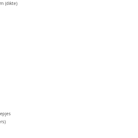
m (dikte)
eepjes
ers)