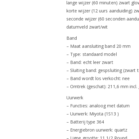
lange wijzer (60 minuten) zwart glo
korte wijzer (12 uurs aanduiding) zw
seconde wijzer (60 seconden aandu
datumveld zwart/wit
Band
– Maat aansluiting band 20 mm
– Type: standaard model
– Band: echt leer zwart
– Sluiting band: gespsluiting (zwart 
– Band wordt los verkocht: nee
– Omtrek (geschat): 211,6 mm incl.
Uurwerk
– Functies: analoog met datum
– Uurwerk: Miyota (1S13 )
– Batterij type 364
– Energiebron uurwerk: quartz
– Ligne grootte: 11 1/2 Round