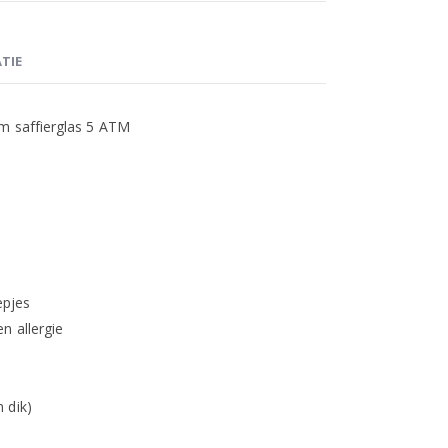
TIE
m saffierglas 5 ATM
epjes
n allergie
 dik)