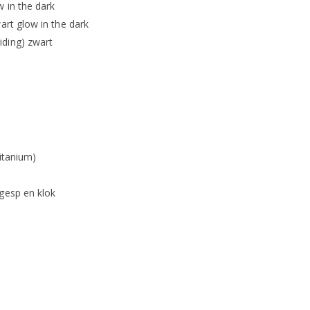
w in the dark
art glow in the dark
iding) zwart
titanium)
 gesp en klok