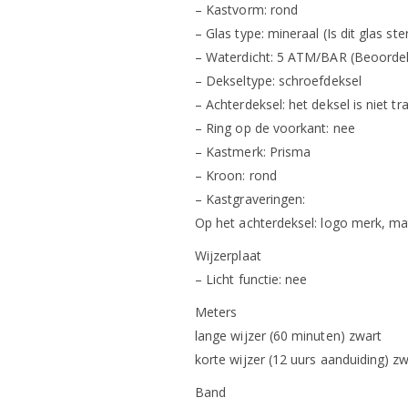
– Kastvorm: rond
– Glas type: mineraal (Is dit glas st
– Waterdicht: 5 ATM/BAR (Beoordeli
– Dekseltype: schroefdeksel
– Achterdeksel: het deksel is niet t
– Ring op de voorkant: nee
– Kastmerk: Prisma
– Kroon: rond
– Kastgraveringen:
Op het achterdeksel: logo merk, mat
Wijzerplaat
– Licht functie: nee
Meters
lange wijzer (60 minuten) zwart
korte wijzer (12 uurs aanduiding) z
Band