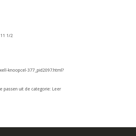
 11 1/2
xell-knoopcel-377_pid2097.html?
e passen uit de categorie: Leer