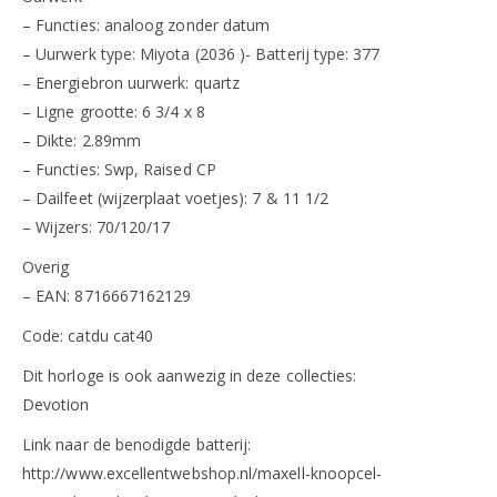
– Functies: analoog zonder datum
– Uurwerk type: Miyota (2036 )- Batterij type: 377
– Energiebron uurwerk: quartz
– Ligne grootte: 6 3/4 x 8
– Dikte: 2.89mm
– Functies: Swp, Raised CP
– Dailfeet (wijzerplaat voetjes): 7 & 11 1/2
– Wijzers: 70/120/17
Overig
– EAN: 8716667162129
Code: catdu cat40
Dit horloge is ook aanwezig in deze collecties:
Devotion
Link naar de benodigde batterij:
http://www.excellentwebshop.nl/maxell-knoopcel-