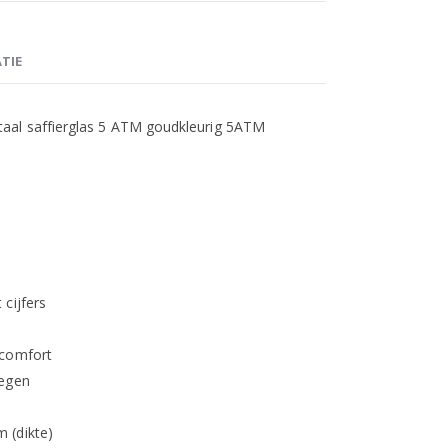
TIE
aal saffierglas 5 ATM goudkleurig 5ATM
cijfers
gcomfort
regen
 (dikte)