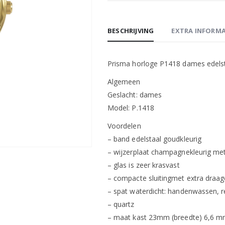
BESCHRIJVING
EXTRA INFORMA
Prisma horloge P1418 dames edelst
Algemeen
Geslacht: dames
Model: P.1418
Voordelen
– band edelstaal goudkleurig
– wijzerplaat champagnekleurig met 
– glas is zeer krasvast
– compacte sluitingmet extra draa
– spat waterdicht: handenwassen, 
– quartz
– maat kast 23mm (breedte) 6,6 mm