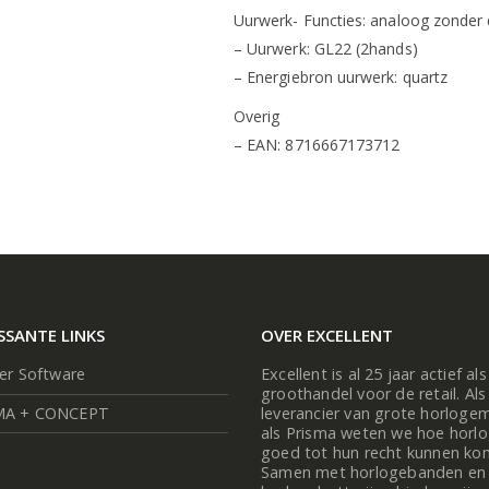
Uurwerk- Functies: analoog zonder
– Uurwerk: GL22 (2hands)
– Energiebron uurwerk: quartz
Overig
– EAN: 8716667173712
SSANTE LINKS
OVER EXCELLENT
ier Software
Excellent is al 25 jaar actief als
groothandel voor de retail. Als
MA + CONCEPT
leverancier van grote horloge
als Prisma weten we hoe horl
goed tot hun recht kunnen ko
Samen met horlogebanden en