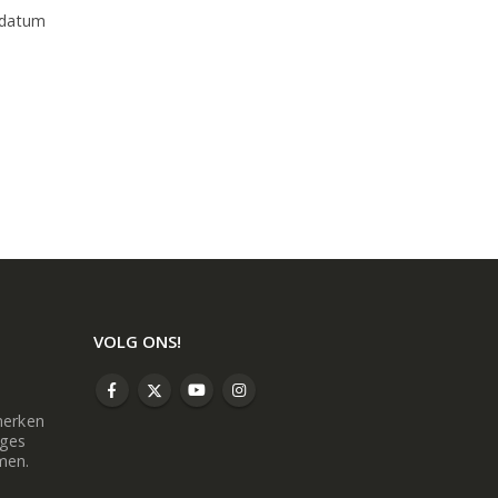
 datum
VOLG ONS!
merken
oges
men.