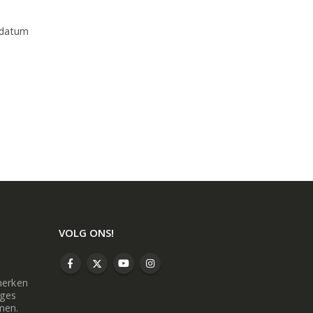
 datum
VOLG ONS!
merken
oges
men.