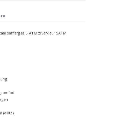
TIE
al saffierglas 5 ATM zilverkleur 5ATM
eurig
agcomfort
regen
 (dikte)