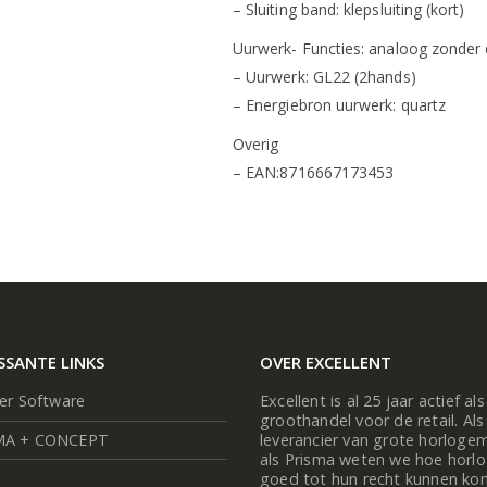
– Sluiting band: klepsluiting (kort)
Uurwerk- Functies: analoog zonder
– Uurwerk: GL22 (2hands)
– Energiebron uurwerk: quartz
Overig
– EAN:8716667173453
SSANTE LINKS
OVER EXCELLENT
ier Software
Excellent is al 25 jaar actief als
groothandel voor de retail. Als
MA + CONCEPT
leverancier van grote horloge
als Prisma weten we hoe horl
goed tot hun recht kunnen ko