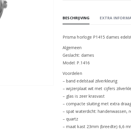
BESCHRIJVING
EXTRA INFORMA
Prisma horloge P1415 dames edelsta
Algemeen
Geslacht: dames
Model: P.1416
Voordelen
– band edelstaal zilverkleurig
– wijzerplaat wit met cijfers zilverkl
– glas is zeer krasvast
– compacte sluiting met extra dra
– spat waterdicht: handenwassen, 
– quartz
– maat kast 23mm (breedte) 6,6 mm