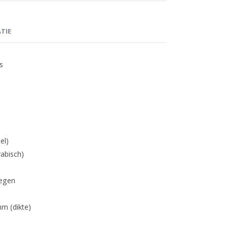
TIE
s
el)
rabisch)
regen
m (dikte)