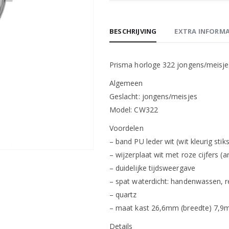
BESCHRIJVING
EXTRA INFORMA
Prisma horloge 322 jongens/meisje
Algemeen
Geslacht: jongens/meisjes
Model: CW322
Voordelen
– band PU leder wit (wit kleurig stiks
– wijzerplaat wit met roze cijfers (a
– duidelijke tijdsweergave
– spat waterdicht: handenwassen, 
– quartz
– maat kast 26,6mm (breedte) 7,9m
Details