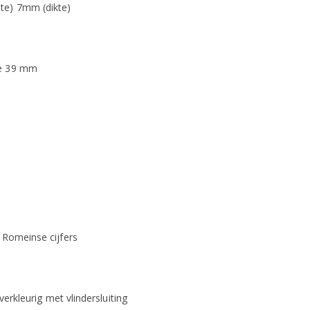
te) 7mm (dikte)
te 39 mm
e Romeinse cijfers
lverkleurig met vlindersluiting