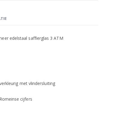
TIE
heer edelstaal saffierglas 3 ATM
lverkleurig met vlindersluiting
 Romeinse cijfers