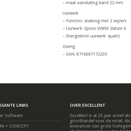
– maat aansluiting band 22 mm
Uurwerk
– Functies: analoog met 2 wijzers
– Uurwerk: Epson VX89E datum 6
– Energiebron uurwerk: quartz
Overig
– EAN: 8716667172203
SSANTE LINKS
OVER EXCELLENT
ier Software
Excellent is al 25 jaar actief als
groothandel voor de retail. Als
MA + CONCEPT
leverancier van grote horloge