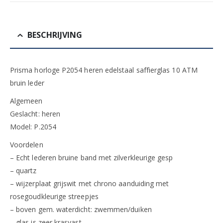
BESCHRIJVING
Prisma horloge P2054 heren edelstaal saffierglas 10 ATM
bruin leder
Algemeen
Geslacht: heren
Model: P.2054
Voordelen
– Echt lederen bruine band met zilverkleurige gesp
– quartz
– wijzerplaat grijswit met chrono aanduiding met
rosegoudkleurige streepjes
– boven gem. waterdicht: zwemmen/duiken
– glas is zeer krasvast