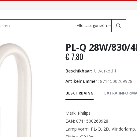
Alle categorieën
PL-Q 28W/830/4P
€
7,80
Beschikbaar:
Uitverkocht
Artikelnummer:
8711500269928
BESCHRIJVING
EXTRA INFORMA
Merk: Philips
EAN: 8711500269928
Lamp vorm: PL-Q, 2D, Vlinderlamp,
Fitting: GR10q