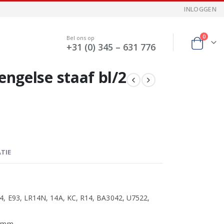
INLOGGEN
0
Bel ons op
+31 (0) 345 – 631 776
 engelse staaf bl/2
TIE
4, E93, LR14N, 14A, KC, R14, BA3042, U7522,
5 mm