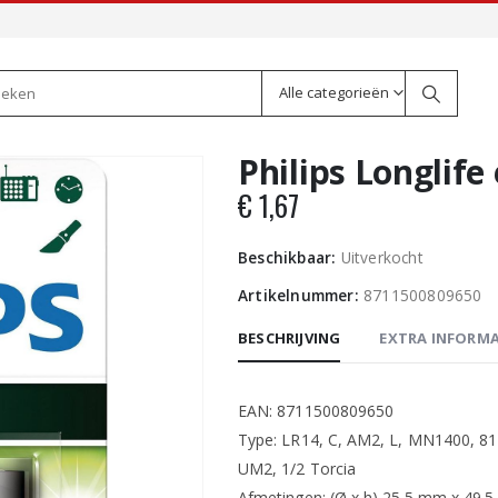
Alle categorieën
Philips Longlife
€
1,67
Beschikbaar:
Uitverkocht
Artikelnummer:
8711500809650
BESCHRIJVING
EXTRA INFORMA
EAN: 8711500809650
Type: LR14, C, AM2, L, MN1400, 81
UM2, 1/2 Torcia
Afmetingen: (Ø x h) 25.5 mm x 49.