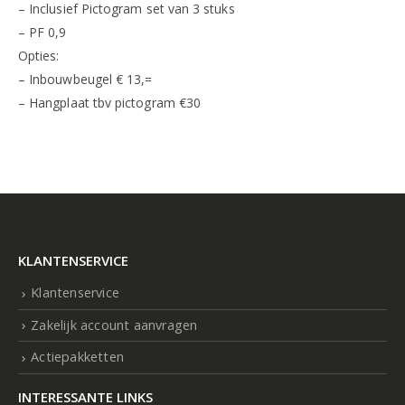
– Inclusief Pictogram set van 3 stuks
– PF 0,9
Opties:
– Inbouwbeugel € 13,=
– Hangplaat tbv pictogram €30
KLANTENSERVICE
Klantenservice
Zakelijk account aanvragen
Actiepakketten
INTERESSANTE LINKS