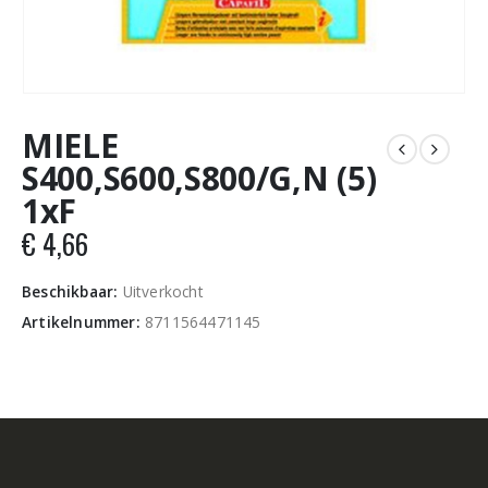
MIELE
S400,S600,S800/G,N (5)
1xF
€
4,66
Beschikbaar:
Uitverkocht
Artikelnummer:
8711564471145