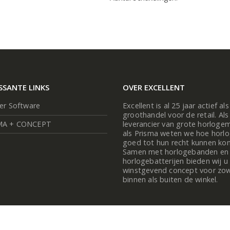
SSANTE LINKS
OVER EXCELLENT
ier Software
Excellent is al 25 jaar actief als
groothandel voor de retail. Als
MA + CONCEPT
leverancier van grote horloge
als Prisma weten we hoe horl
goed tot hun recht kunnen ko
Samen met horlogebanden en
horlogebatterijen bieden wij u
winstgevend concept voor zo
binnen als buiten de winkel.