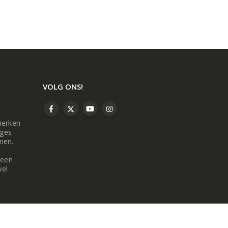
VOLG ONS!
merken
oges
men.
 een
wel