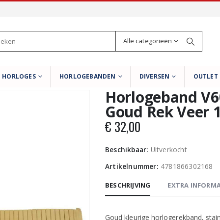
Alle categorieën
HORLOGES
HORLOGEBANDEN
DIVERSEN
OUTLET
Horlogeband V60
Goud Rek Veer
€
32,00
Beschikbaar:
Uitverkocht
Artikelnummer:
4781866302168
BESCHRIJVING
EXTRA INFORMA
Goud kleurige horlogerekband, stain