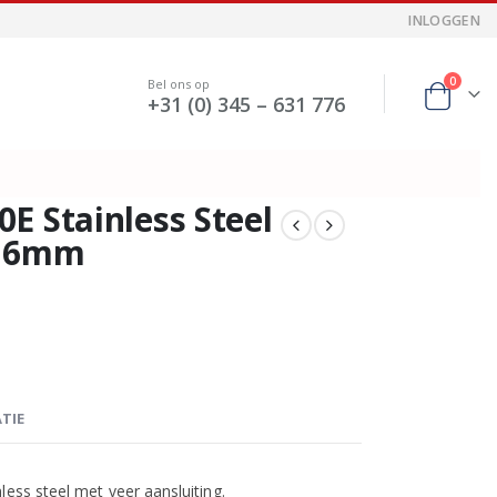
INLOGGEN
0
Bel ons op
+31 (0) 345 – 631 776
E Stainless Steel
 16mm
TIE
less steel met veer aansluiting.