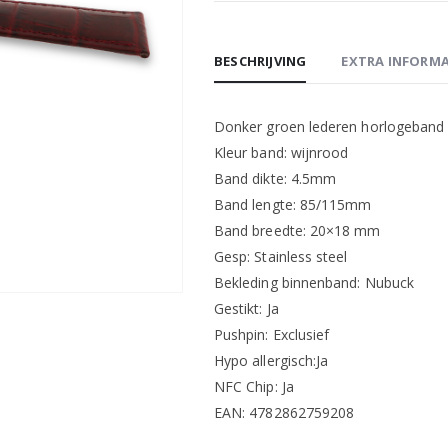
BESCHRIJVING
EXTRA INFORMA
Donker groen lederen horlogeband 
Kleur band: wijnrood
Band dikte: 4.5mm
Band lengte: 85/115mm
Band breedte: 20×18 mm
Gesp: Stainless steel
Bekleding binnenband: Nubuck
Gestikt: Ja
Pushpin: Exclusief
Hypo allergisch:Ja
NFC Chip: Ja
EAN: 4782862759208