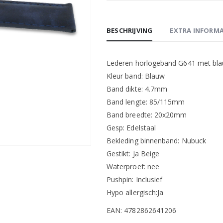
BESCHRIJVING
EXTRA INFORMA
Lederen horlogeband G641 met blau
Kleur band: Blauw
Band dikte: 4.7mm
Band lengte: 85/115mm
Band breedte: 20x20mm
Gesp: Edelstaal
Bekleding binnenband: Nubuck
Gestikt: Ja Beige
Waterproef: nee
Pushpin: Inclusief
Hypo allergisch:Ja
EAN: 4782862641206