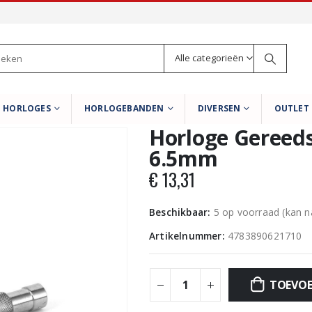
Alle categorieën
HORLOGES
HORLOGEBANDEN
DIVERSEN
OUTLET
Horloge Gereed
6.5mm
€
13,31
Beschikbaar:
5 op voorraad (kan 
Artikelnummer:
4783890621710
TOEVOE