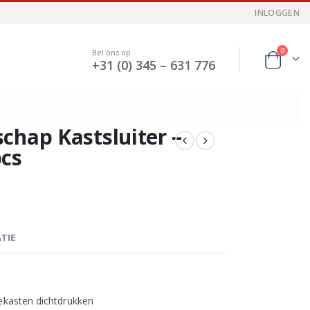
INLOGGEN
0
Bel ons op
+31 (0) 345 – 631 776
chap Kastsluiter –
pcs
TIE
gekasten dichtdrukken