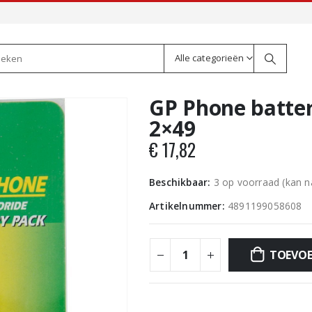
Alle categorieën
GP Phone batte
2×49
€
17,82
Beschikbaar:
3 op voorraad (kan 
Artikelnummer:
4891199058608
TOEVOE