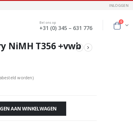
INLOGGEN
0
Bel ons op
+31 (0) 345 – 631 776
ry NiMH T356 +vwb
nabesteld worden)
GEN AAN WINKELWAGEN