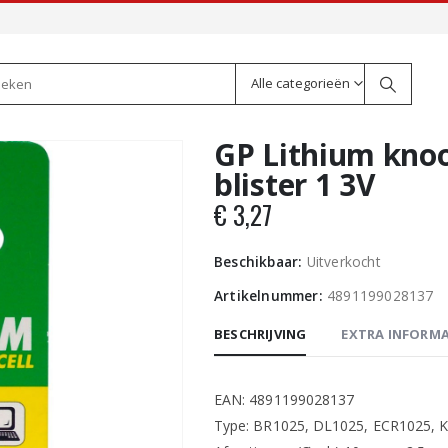
Alle categorieën
GP Lithium knoo
blister 1 3V
€
3,27
Beschikbaar:
Uitverkocht
Artikelnummer:
4891199028137
BESCHRIJVING
EXTRA INFORMA
EAN: 4891199028137
Type: BR1025, DL1025, ECR1025, 