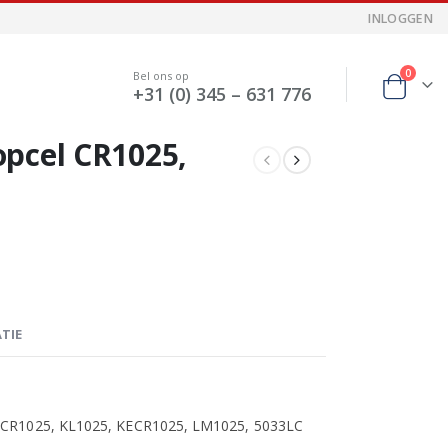
INLOGGEN
0
Bel ons op
+31 (0) 345 – 631 776
pcel CR1025,
TIE
KCR1025, KL1025, KECR1025, LM1025, 5033LC