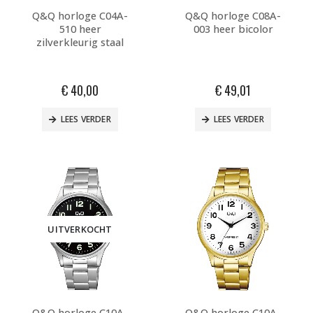
Q&Q horloge C04A-
Q&Q horloge C08A-
510 heer
003 heer bicolor
zilverkleurig staal
€
40,00
€
49,01
LEES VERDER
LEES VERDER
UITVERKOCHT
Q&Q horloge C10A-
Q&Q horloge C10A-