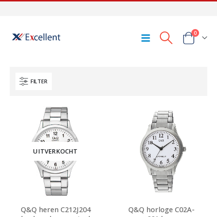
0
FILTER
UITVERKOCHT
Q&Q heren C212J204
Q&Q horloge C02A-