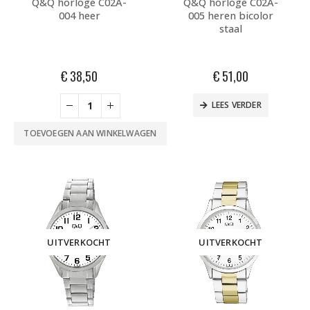
Q&Q horloge C02A-
Q&Q horloge C02A-
004 heer
005 heren bicolor
staal
€
38,50
€
51,00
LEES VERDER
TOEVOEGEN AAN WINKELWAGEN
UITVERKOCHT
UITVERKOCHT